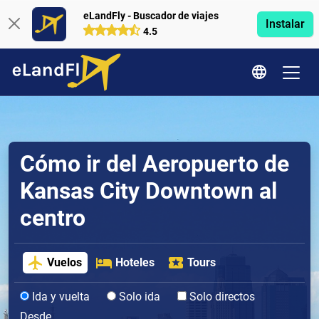
eLandFly - Buscador de viajes
Instalar
4.5
Cómo ir del Aeropuerto de
Kansas City Downtown al
centro
Vuelos
Hoteles
Tours
Ida y vuelta
Solo ida
Solo directos
Desde