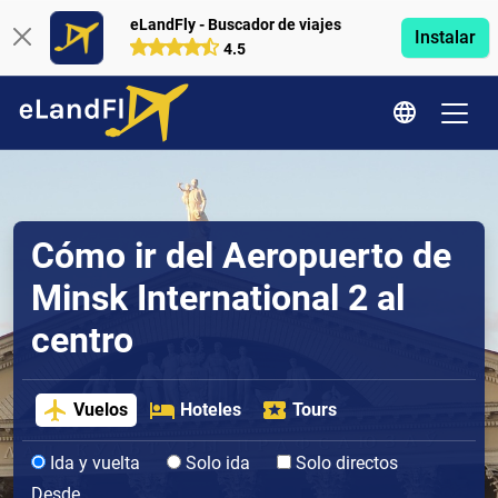
eLandFly - Buscador de viajes
Instalar
4.5
Cómo ir del Aeropuerto de
Minsk International 2 al
centro
Vuelos
Hoteles
Tours
Ida y vuelta
Solo ida
Solo directos
Desde