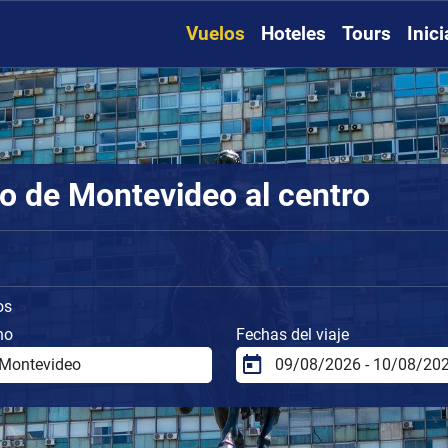
Vuelos
Hoteles
Tours
Inic
o de Montevideo al centro
os
no
Fechas del viaje