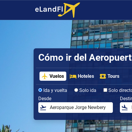
Cómo ir del Aeropuert
Vuelos
Hoteles
Tours
Ida y vuelta
Solo ida
Solo direct
Desde
Desti