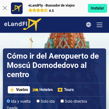
eLandFly - Buscador de viajes
Instalar
4.5
Cómo ir del Aeropuerto de
Moscú Domodedovo al
centro
Vuelos
Hoteles
Tours
Ida y vuelta
Solo ida
Solo directos
Desde