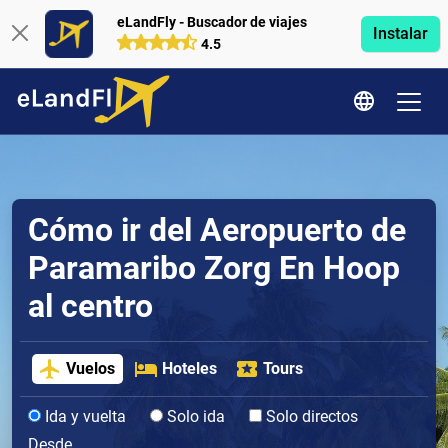
eLandFly - Buscador de viajes
Instalar
4.5
Cómo ir del Aeropuerto de
Paramaribo Zorg En Hoop
al centro
Vuelos
Hoteles
Tours
Ida y vuelta
Solo ida
Solo directos
Desde