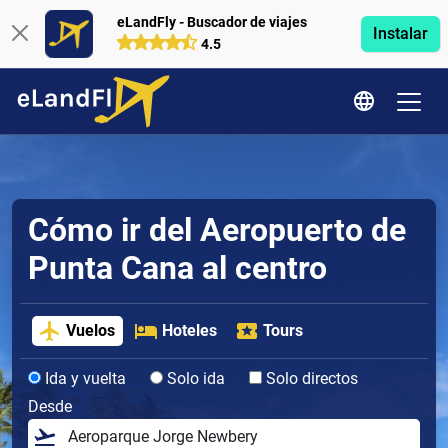
eLandFly - Buscador de viajes
Instalar
4.5
Cómo ir del Aeropuerto de
Punta Cana al centro
Vuelos
Hoteles
Tours
Ida y vuelta
Solo ida
Solo directos
Desde