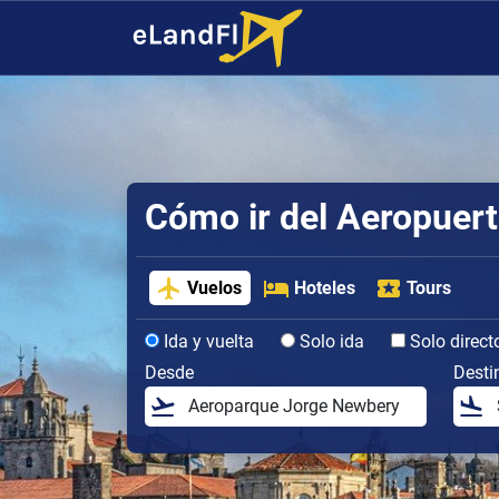
Cómo ir del Aeropuert
Vuelos
Hoteles
Tours
Ida y vuelta
Solo ida
Solo direct
Desde
Desti