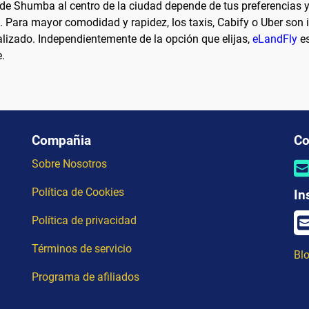
de Shumba al centro de la ciudad depende de tus preferencias y 
Para mayor comodidad y rapidez, los taxis, Cabify o Uber son id
lizado. Independientemente de la opción que elijas,
eLandFly
es
e.
Compañia
Co
Sobre Nosotros
Política de Cookies
In
Política de privacidad
Términos de servicio
Blo
Programa de afiliados