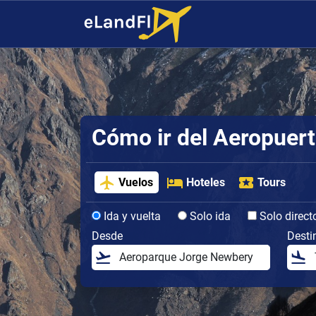
Cómo ir del Aeropuerto
Vuelos
Hoteles
Tours
Ida y vuelta
Solo ida
Solo direct
Desde
Desti