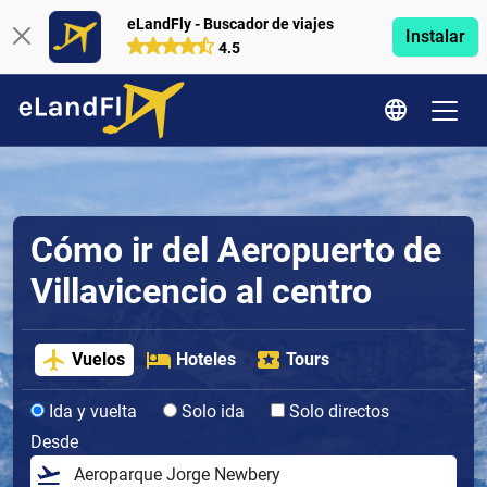
eLandFly - Buscador de viajes
Instalar
4.5
Cómo ir del Aeropuerto de
Villavicencio al centro
Vuelos
Hoteles
Tours
Ida y vuelta
Solo ida
Solo directos
Desde