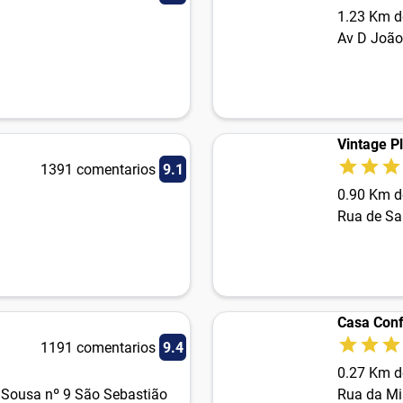
1.23 Km d
Av D João 
Vintage P
1391 comentarios
9.1
0.90 Km d
Rua de Sa
Casa Conf
1191 comentarios
9.4
0.27 Km d
Sousa nº 9 São Sebastião
Rua da Mi