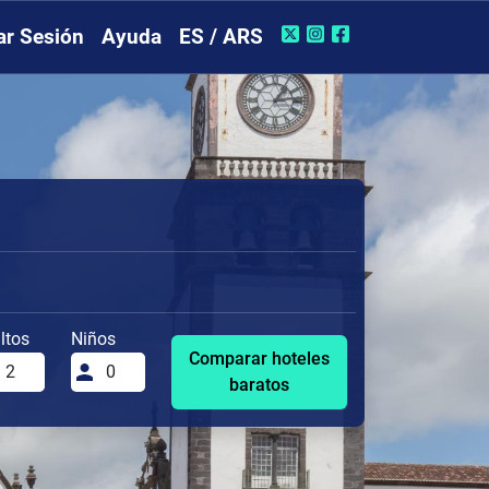
iar Sesión
Ayuda
ES / ARS
ltos
Niños
Comparar hoteles
baratos