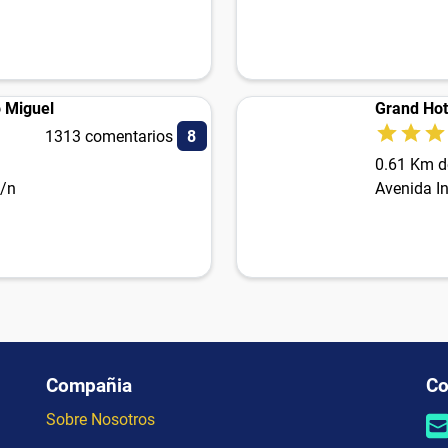
o Miguel
Grand Hot
1313 comentarios
8
0.61 Km d
s/n
Avenida In
Compañia
Co
Sobre Nosotros