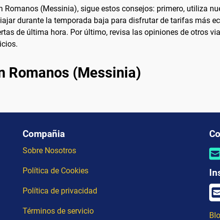
en Romanos (Messinia), sigue estos consejos: primero, utiliza 
 viajar durante la temporada baja para disfrutar de tarifas más 
ertas de última hora. Por último, revisa las opiniones de otros v
icios.
en Romanos (Messinia)
Compañia
Co
Sobre Nosotros
Política de Cookies
In
Política de privacidad
Términos de servicio
Blo