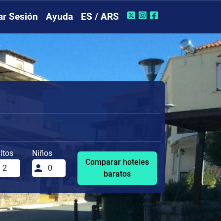
iar Sesión
Ayuda
ES / ARS
ltos
Niños
Comparar hoteles
baratos