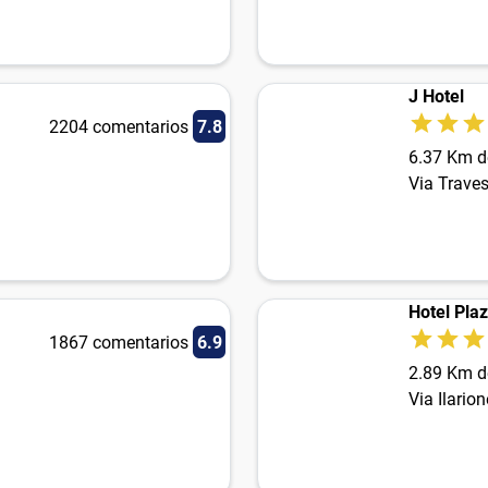
J Hotel
2204 comentarios
7.8
6.37 Km d
Via Trave
Hotel Plaz
1867 comentarios
6.9
2.89 Km d
Via Ilarion