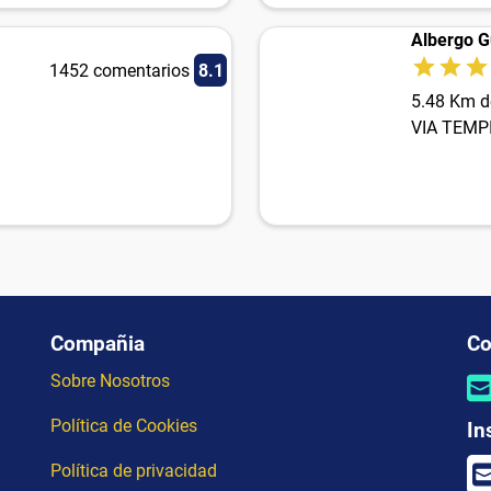
Albergo G
1452 comentarios
8.1
5.48 Km d
VIA TEMP
Compañia
Co
Sobre Nosotros
Política de Cookies
In
Política de privacidad