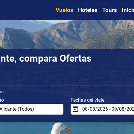
Vuelos
Hoteles
Tours
Inic
ante, compara Ofertas
os
no
Fechas del viaje