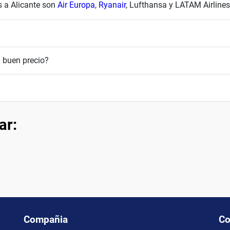
s a Alicante son
Air Europa
,
Ryanair
, Lufthansa y LATAM Airlines
 buen precio?
ar:
Compañia
Co