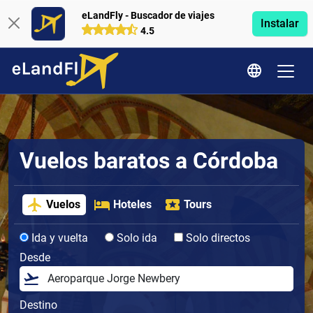
eLandFly - Buscador de viajes
Instalar
4.5
Vuelos baratos a Córdoba
Vuelos
Hoteles
Tours
Ida y vuelta
Solo ida
Solo directos
Desde
Destino