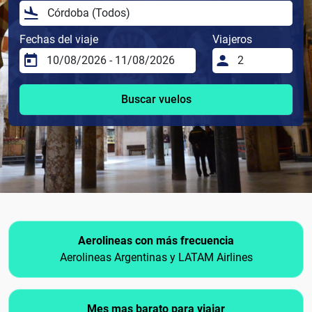
Fechas del viaje
Viajeros
Buscar vuelos
Aerolineas con más frecuencia
Aerolineas Argentinas y LATAM Airlines
Mes mas barato para viajar