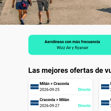
Aerolineas con más frecuencia
Wizz Air y Ryanair
Las mejores ofertas de v
Milán > Cracovia
2026-09-25
Directo
Cracovia > Milán
2026-09-27
Directo