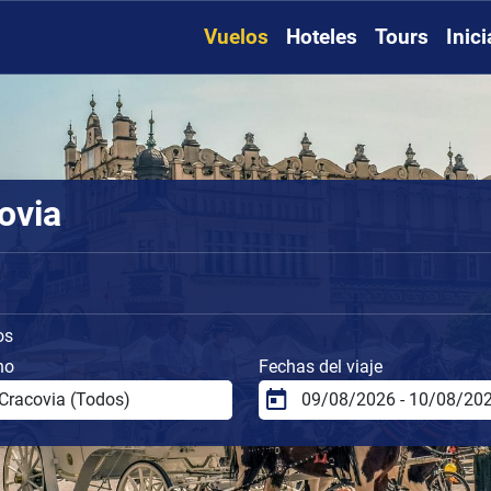
Vuelos
Hoteles
Tours
Inic
ovia
os
no
Fechas del viaje