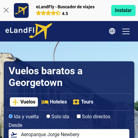
eLandFly - Buscador de viajes
Instalar
4.5
Vuelos baratos a
Georgetown
Vuelos
Hoteles
Tours
Ida y vuelta
Solo ida
Solo directos
Desde