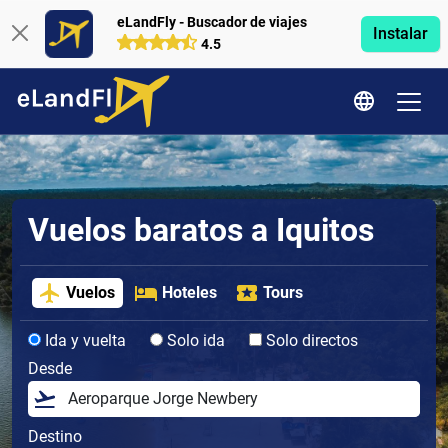
eLandFly - Buscador de viajes
Instalar
4.5
Vuelos baratos a Iquitos
Vuelos
Hoteles
Tours
Ida y vuelta
Solo ida
Solo directos
Desde
Destino