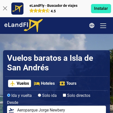
eLandFly - Buscador de viajes
Instalar
4.5
Vuelos baratos a Isla de
San Andrés
Vuelos
Hoteles
Tours
Ida y vuelta
Solo ida
Solo directos
Desde