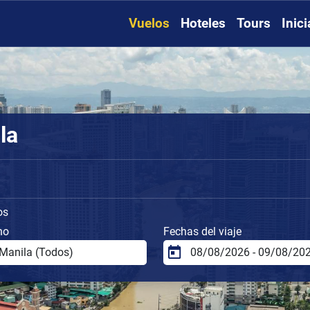
Vuelos
Hoteles
Tours
Inic
la
os
no
Fechas del viaje