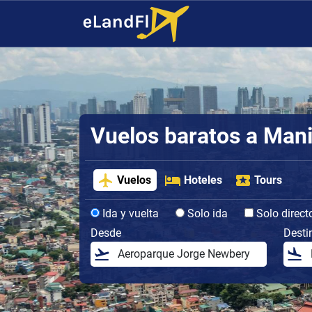
Vuelos baratos a Mani
Vuelos
Hoteles
Tours
Ida y vuelta
Solo ida
Solo direct
Desde
Desti