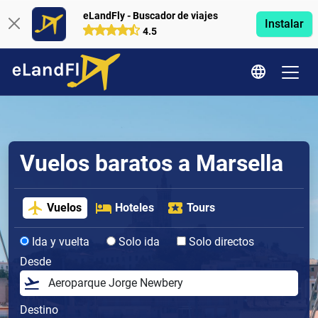
eLandFly - Buscador de viajes
Instalar
4.5
Vuelos baratos a Marsella
Vuelos
Hoteles
Tours
Ida y vuelta
Solo ida
Solo directos
Desde
Destino