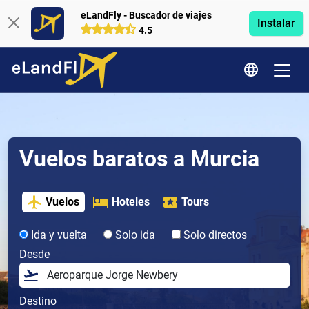
eLandFly - Buscador de viajes
Instalar
4.5
Vuelos baratos a Murcia
Vuelos
Hoteles
Tours
Ida y vuelta
Solo ida
Solo directos
Desde
Destino