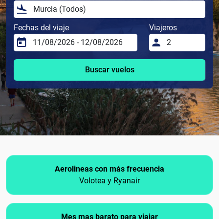
Fechas del viaje
Viajeros
Buscar vuelos
Aerolineas con más frecuencia
Volotea y Ryanair
Mes mas barato para viajar