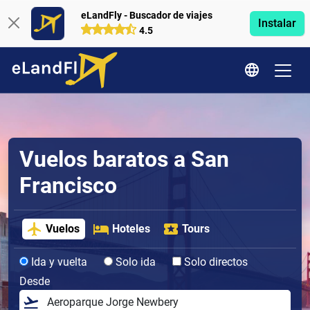
eLandFly - Buscador de viajes
Instalar
4.5
Vuelos baratos a San
Francisco
Vuelos
Hoteles
Tours
Ida y vuelta
Solo ida
Solo directos
Desde