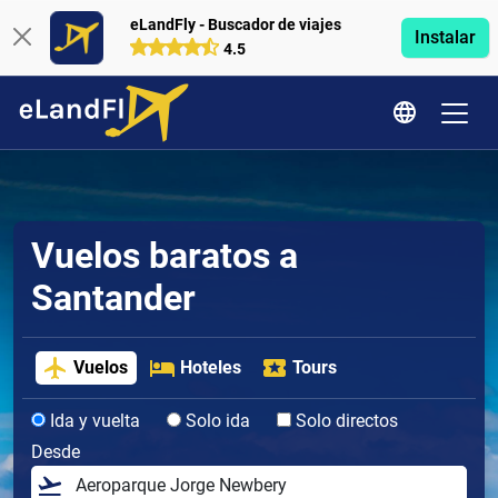
eLandFly - Buscador de viajes
Instalar
4.5
Vuelos baratos a
Santander
Vuelos
Hoteles
Tours
Ida y vuelta
Solo ida
Solo directos
Desde