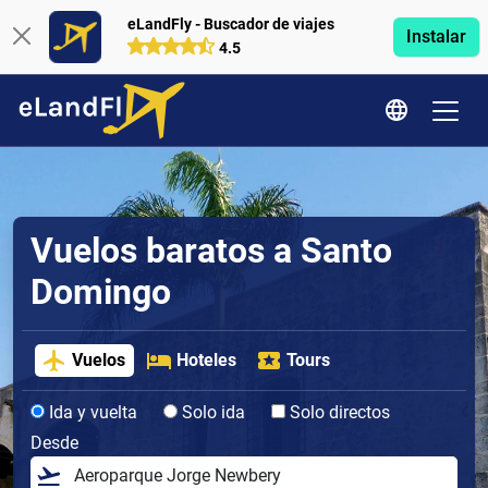
eLandFly - Buscador de viajes
Instalar
4.5
Vuelos baratos a Santo
Domingo
Vuelos
Hoteles
Tours
Ida y vuelta
Solo ida
Solo directos
Desde