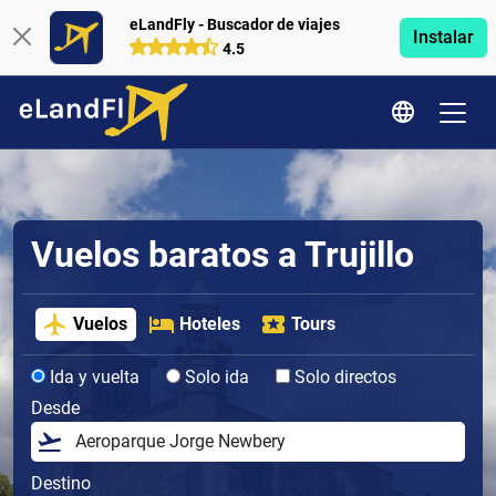
eLandFly - Buscador de viajes
Instalar
4.5
Vuelos baratos a Trujillo
Vuelos
Hoteles
Tours
Ida y vuelta
Solo ida
Solo directos
Desde
Destino