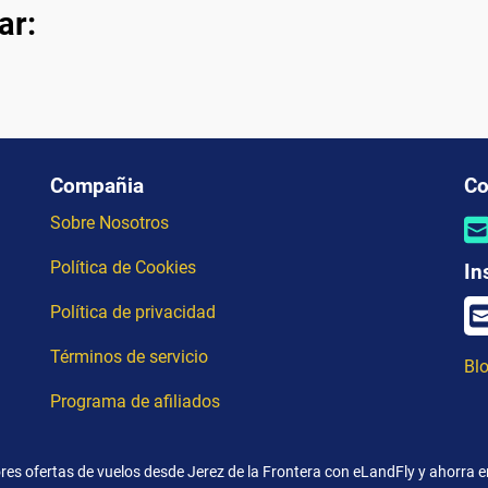
ar:
Compañia
Co
Sobre Nosotros
Política de Cookies
In
Política de privacidad
Términos de servicio
Blo
Programa de afiliados
res ofertas de vuelos desde Jerez de la Frontera con eLandFly y ahorra en