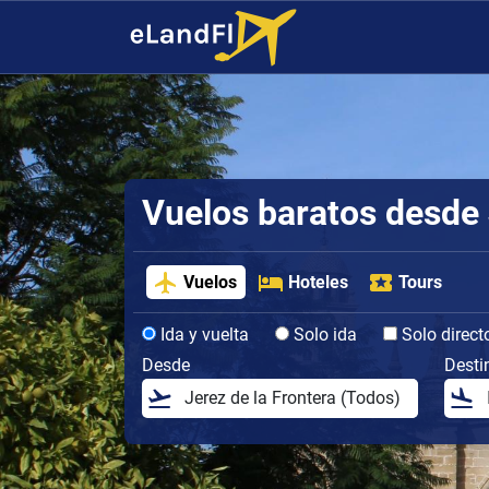
Vuelos baratos desde 
Vuelos
Hoteles
Tours
Ida y vuelta
Solo ida
Solo direct
Desde
Desti