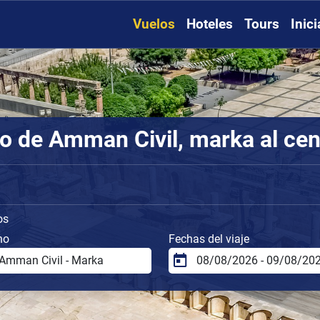
Vuelos
Hoteles
Tours
Inic
o de Amman Civil, marka al cen
os
no
Fechas del viaje