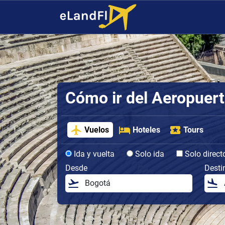
Cómo ir del Aeropuert
Vuelos
Hoteles
Tours
Ida y vuelta
Solo ida
Solo direct
Desde
Desti