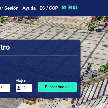
iar Sesión
Ayuda
ES / COP
tro
Viajeros
Buscar vuelos