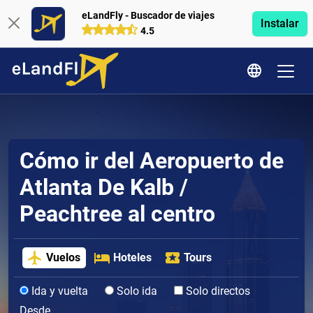
eLandFly - Buscador de viajes
Instalar
4.5
Cómo ir del Aeropuerto de
Atlanta De Kalb /
Peachtree al centro
Vuelos
Hoteles
Tours
Ida y vuelta
Solo ida
Solo directos
Desde