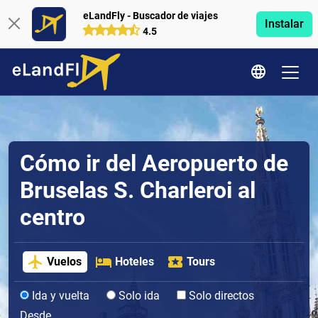
eLandFly - Buscador de viajes
Instalar
4.5
Cómo ir del Aeropuerto de
Bruselas S. Charleroi al
centro
Vuelos
Hoteles
Tours
Ida y vuelta
Solo ida
Solo directos
Desde