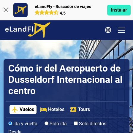
eLandFly - Buscador de viajes
Instalar
4.5
Cómo ir del Aeropuerto de
Dusseldorf Internacional al
centro
Vuelos
Hoteles
Tours
Ida y vuelta
Solo ida
Solo directos
Desde