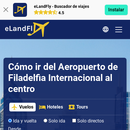
eLandFly - Buscador de viajes
Instalar
4.5
Cómo ir del Aeropuerto de
Filadelfia Internacional al
centro
Vuelos
Hoteles
Tours
Ida y vuelta
Solo ida
Solo directos
Desde