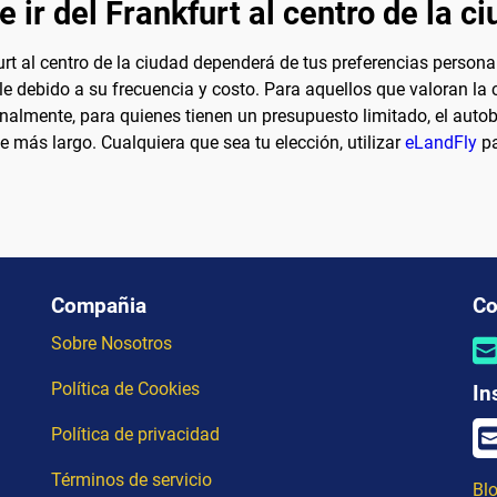
 ir del Frankfurt al centro de la c
rt al centro de la ciudad dependerá de tus preferencias persona
e debido a su frecuencia y costo. Para aquellos que valoran la c
 Finalmente, para quienes tienen un presupuesto limitado, el a
 más largo. Cualquiera que sea tu elección, utilizar
eLandFly
pa
Compañia
Co
Sobre Nosotros
Política de Cookies
In
Política de privacidad
Términos de servicio
Blo