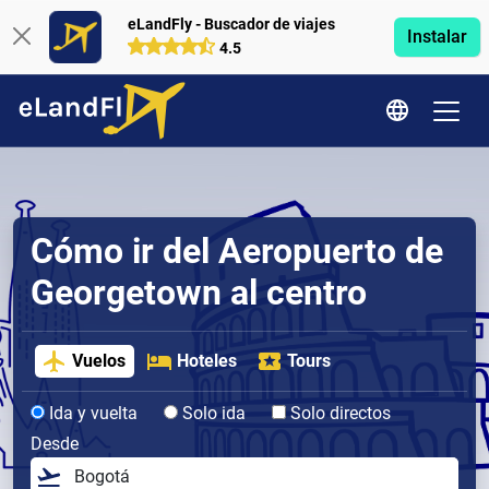
eLandFly - Buscador de viajes
Instalar
4.5
Cómo ir del Aeropuerto de
Georgetown al centro
Vuelos
Hoteles
Tours
Ida y vuelta
Solo ida
Solo directos
Desde