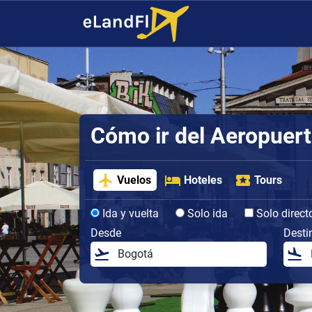
Cómo ir del Aeropuert
Vuelos
Hoteles
Tours
Ida y vuelta
Solo ida
Solo direct
Desde
Desti