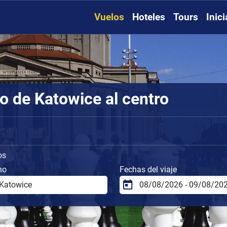
Vuelos
Hoteles
Tours
Inic
o de Katowice al centro
os
no
Fechas del viaje