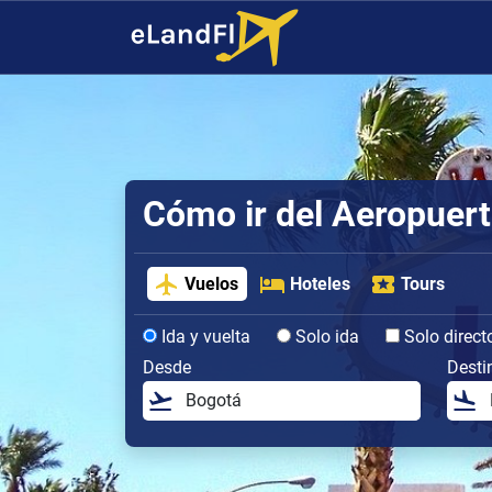
Cómo ir del Aeropuert
Vuelos
Hoteles
Tours
Ida y vuelta
Solo ida
Solo direct
Desde
Desti