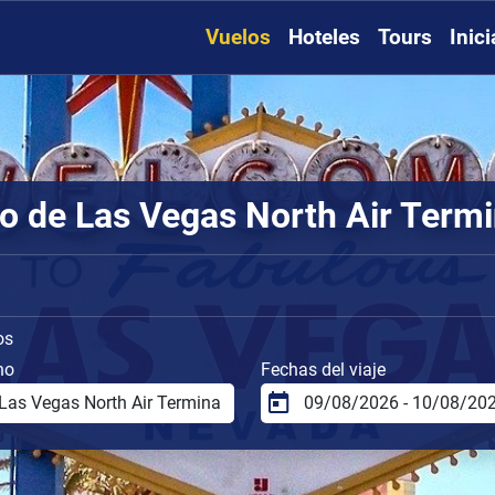
Vuelos
Hoteles
Tours
Inic
o de Las Vegas North Air Termin
os
no
Fechas del viaje