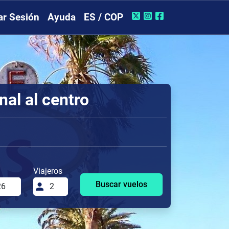
iar Sesión
Ayuda
ES / COP
al al centro
Viajeros
Buscar vuelos