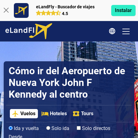
eLandFly - Buscador de viajes
Instalar
4.5
Cómo ir del Aeropuerto de
Nueva York John F
Kennedy al centro
Vuelos
Hoteles
Tours
Ida y vuelta
Solo ida
Solo directos
Desde