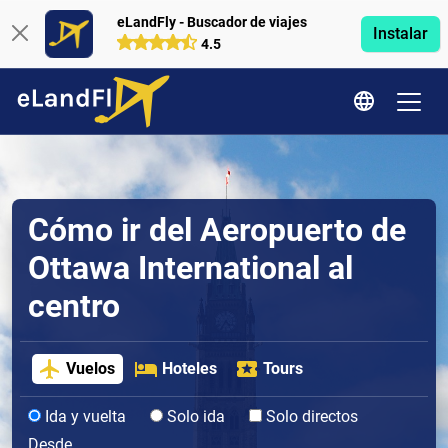
eLandFly - Buscador de viajes
Instalar
4.5
Cómo ir del Aeropuerto de
Ottawa International al
centro
Vuelos
Hoteles
Tours
Ida y vuelta
Solo ida
Solo directos
Desde