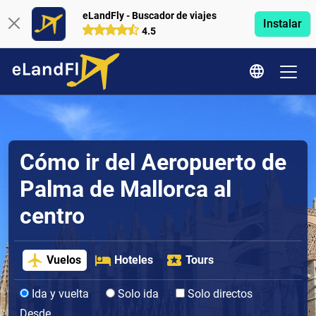
eLandFly - Buscador de viajes
Instalar
4.5
Cómo ir del Aeropuerto de
Palma de Mallorca al
centro
Vuelos
Hoteles
Tours
Ida y vuelta
Solo ida
Solo directos
Desde