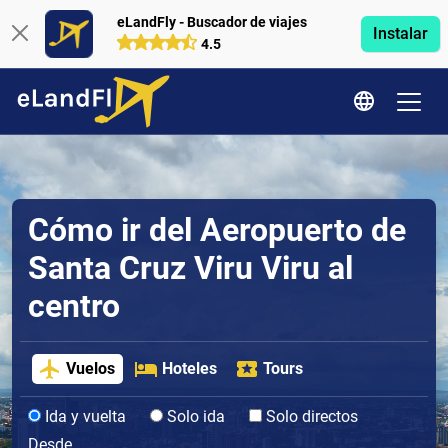
eLandFly - Buscador de viajes
Instalar
4.5
Cómo ir del Aeropuerto de
Santa Cruz Viru Viru al
centro
Vuelos
Hoteles
Tours
Ida y vuelta
Solo ida
Solo directos
Desde