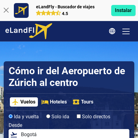
eLandFly - Buscador de viajes
Instalar
4.5
Cómo ir del Aeropuerto de
Zúrich al centro
Vuelos
Hoteles
Tours
Ida y vuelta
Solo ida
Solo directos
Desde