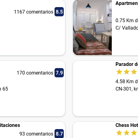
Apartmen
1167 comentarios
8.5
0.75 Km d
C/ Vallado
Parador d
170 comentarios
7.9
4.58 Km d
m 65
CN-301, k
itaciones
Chess Hot
93 comentarios
8.7