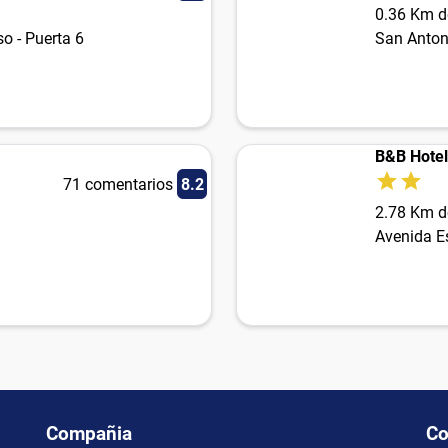
0.36 Km d
o - Puerta 6
San Anton
B&B Hotel
71 comentarios
8.2
2.78 Km d
Avenida Es
Compañia
Co