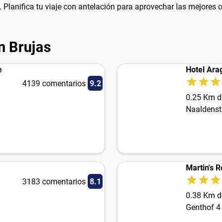
 Planifica tu viaje con antelación para aprovechar las mejores o
n Brujas
e
Hotel Ara
4139 comentarios
9.2
0.25 Km d
Naaldenst
Martin's R
3183 comentarios
8.1
0.38 Km d
Genthof 4