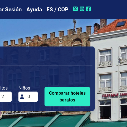
iar Sesión
Ayuda
ES / COP
ltos
Niños
Comparar hoteles
baratos