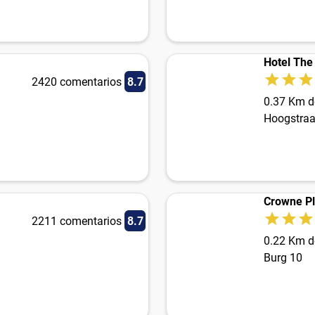
Hotel The
2420 comentarios
8.7
0.37 Km d
Hoogstraa
Crowne Pl
2211 comentarios
8.7
0.22 Km d
Burg 10