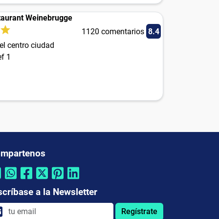
taurant Weinebrugge
1120 comentarios
8.4
el centro ciudad
ef 1
mpartenos
scríbase a la Newsletter
Regístrate