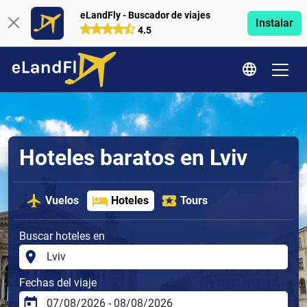
eLandFly - Buscador de viajes
Instalar
4.5
Hoteles baratos en Lviv
Vuelos
Hoteles
Tours
Buscar hoteles en
Fechas del viaje