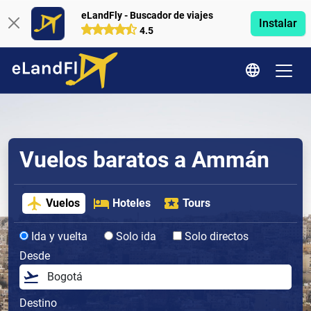
eLandFly - Buscador de viajes
Instalar
4.5
Vuelos baratos a Ammán
Vuelos
Hoteles
Tours
Ida y vuelta
Solo ida
Solo directos
Desde
Destino