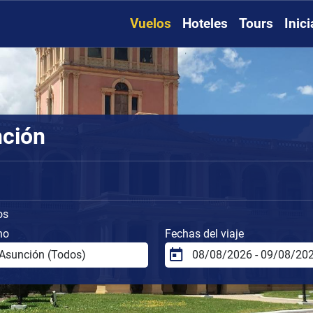
Vuelos
Hoteles
Tours
Inic
nción
os
no
Fechas del viaje