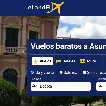
Vuelos baratos a Asu
Vuelos
Hoteles
Tours
Ida y vuelta
Solo ida
Solo direct
Desde
Desti