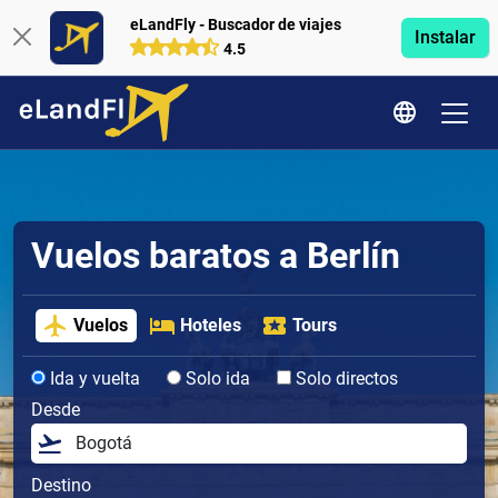
eLandFly - Buscador de viajes
Instalar
4.5
Vuelos baratos a Berlín
Vuelos
Hoteles
Tours
Ida y vuelta
Solo ida
Solo directos
Desde
Destino