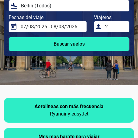
Fechas del viaje
Viajeros
Buscar vuelos
Aerolineas con más frecuencia
Ryanair y easyJet
Mes mas barato para viajar