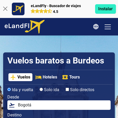
eLandFly - Buscador de viajes
Instalar
4.5
Vuelos baratos a Burdeos
Vuelos
Hoteles
Tours
Ida y vuelta
Solo ida
Solo directos
Desde
Destino