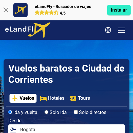
eLandFly - Buscador de viajes
Instalar
4.5
Vuelos baratos a Ciudad de
Corrientes
Vuelos
Hoteles
Tours
Ida y vuelta
Solo ida
Solo directos
Desde