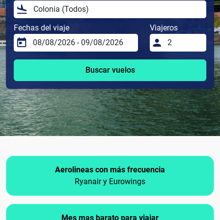
Fechas del viaje
Viajeros
Buscar vuelos
Aerolineas con más frecuencia
Ryanair y Eurowings
Mes mas barato para viajar