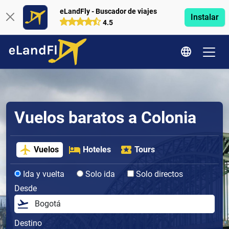
eLandFly - Buscador de viajes
Instalar
4.5
Vuelos baratos a Colonia
Vuelos
Hoteles
Tours
Ida y vuelta
Solo ida
Solo directos
Desde
Destino